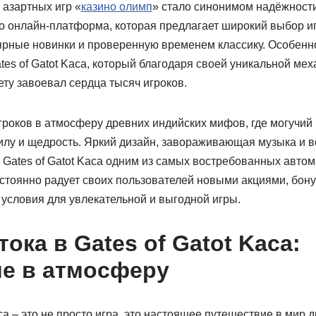
 азартных игр «
казино олимп
» стало синонимом надёжности
то онлайн-платформа, которая предлагает широкий выбор и
рные новинки и проверенную временем классику. Особенн
es of Gatot Kaca, который благодаря своей уникальной мех
у завоевал сердца тысяч игроков.
гроков в атмосферу древних индийских мифов, где могучий 
илу и щедрость. Яркий дизайн, завораживающая музыка и 
Gates of Gatot Kaca одним из самых востребованных автома
стоянно радует своих пользователей новыми акциями, бону
условия для увлекательной и выгодной игры.
ока в Gates of Gatot Kaca:
е в атмосферу
aca – это не просто игра, это настоящее путешествие в мир 