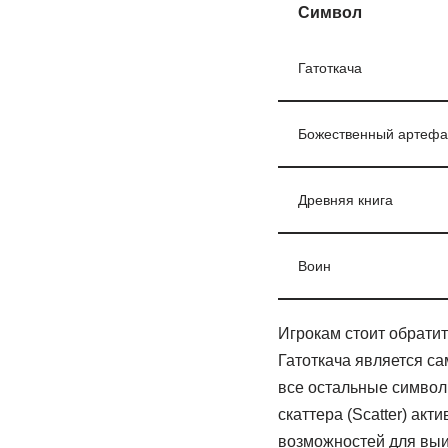
Символ
Гатоткача
Божественный артефа
Древняя книга
Воин
Игрокам стоит обратит
Гатоткача является с
все остальные символ
скаттера (Scatter) ак
возможностей для вы