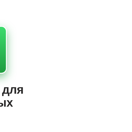
 для
ых