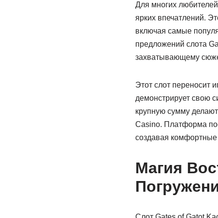
Для многих любителей
ярких впечатлений. Э
включая самые популя
предложений слота Gat
захватывающему сюжет
Этот слот переносит и
демонстрирует свою с
крупную сумму делают 
Casino. Платформа по
создавая комфортные 
Магия Вост
Погружени
Слот Gates of Gatot K