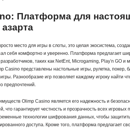
ino: Платформа для настоя
 азарта
просто место для игры в слоты, это целая экосистема, созда
вал себя комфортно и уверенно. Платформа предлагает ши
разработчиков, таких как NetEnt, Microgaming, Play'n GO и 
imp Casino представлены настольные игры, рулетка, покер, б
гры. Разнообразие игр позволяет каждому игроку найти чт
го предпочтений.
имуществ Olimp Casino является его надежность и безопас
й, что гарантирует честность и прозрачность всех игровых 
временные технологии шифрования данных, чтобы защитит
ированного доступа. Кроме того, платформа предлагает св