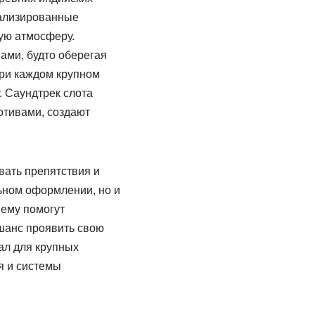
тализированные
ую атмосферу.
ами, будто оберегая
при каждом крупном
. Саундтрек слота
отивами, создают
вать препятствия и
ьном оформлении, но и
 ему помогут
шанс проявить свою
ал для крупных
я и системы