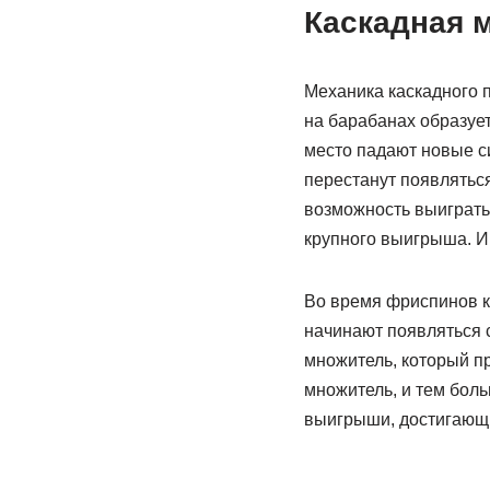
Каскадная 
Механика каскадного п
на барабанах образует
место падают новые си
перестанут появлятьс
возможность выиграть 
крупного выигрыша. И
Во время фриспинов к
начинают появляться 
множитель, который п
множитель, и тем бол
выигрыши, достигающи