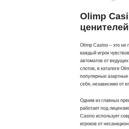
Olimp Cas
ценителей
Olimp Casino – это не 
каждый игрок чувство
автоматов от ведущих 
слотов, в каталоге Ol
популярные азартные и
себя, независимо от е
Одним из главных пре
работает под лицензие
Casino использует со
игроков от несанкцион