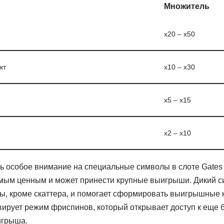
Множитель
x20 – x50
кт
x10 – x30
x5 – x15
x2 – x10
ь особое внимание на специальные символы в слоте Gates 
амым ценным и может принести крупные выигрыши. Дикий си
ы, кроме скаттера, и помогает сформировать выигрышные 
тивирует режим фриспинов, который открывает доступ к еще
игрыша.