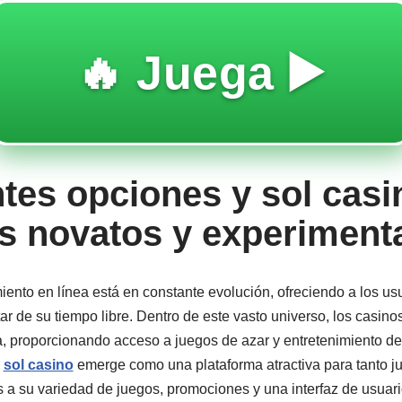
🔥 Juega ▶️
ntes opciones y sol casi
s novatos y experiment
iento en línea está en constante evolución, ofreciendo a los u
tar de su tiempo libre. Dentro de este vasto universo, los casin
va, proporcionando acceso a juegos de azar y entretenimiento d
,
sol casino
emerge como una plataforma atractiva para tanto 
 a su variedad de juegos, promociones y una interfaz de usuar