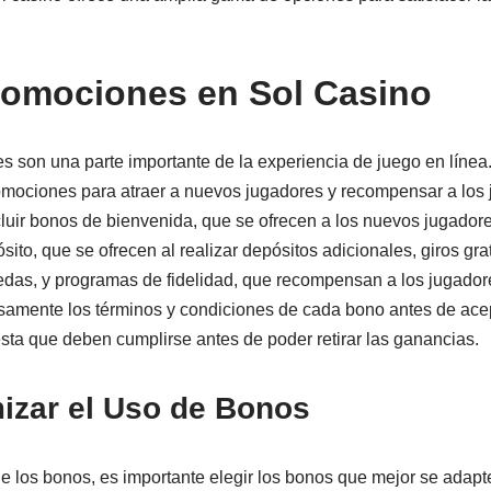
romociones en Sol Casino
 son una parte importante de la experiencia de juego en línea.
mociones para atraer a nuevos jugadores y recompensar a los 
uir bonos de bienvenida, que se ofrecen a los nuevos jugadores
ito, que se ofrecen al realizar depósitos adicionales, giros gr
nedas, y programas de fidelidad, que recompensan a los jugador
samente los términos y condiciones de cada bono antes de acep
esta que deben cumplirse antes de poder retirar las ganancias.
zar el Uso de Bonos
e los bonos, es importante elegir los bonos que mejor se adapt