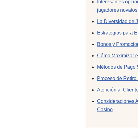
Interesantes opcio
jugadores novatos
La Diversidad de 
Estrategias para El
Bonos y Promocio
Cómo Maximizar e
Métodos de Pago S
Proceso de Retiro
Atención al Client
Consideraciones A
Casino