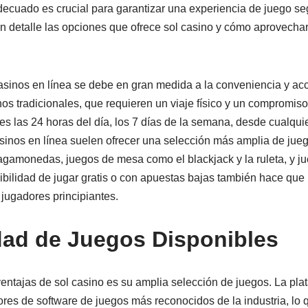
ecuado es crucial para garantizar una experiencia de juego segu
 en detalle las opciones que ofrece sol casino y cómo aprovecha
asinos en línea se debe en gran medida a la conveniencia y acc
nos tradicionales, que requieren un viaje físico y un compromiso
es las 24 horas del día, los 7 días de la semana, desde cualqui
asinos en línea suelen ofrecer una selección más amplia de jue
tragamonedas, juegos de mesa como el blackjack y la ruleta, y j
ibilidad de jugar gratis o con apuestas bajas también hace que 
 jugadores principiantes.
dad de Juegos Disponibles
ventajas de sol casino es su amplia selección de juegos. La pla
res de software de juegos más reconocidos de la industria, lo 