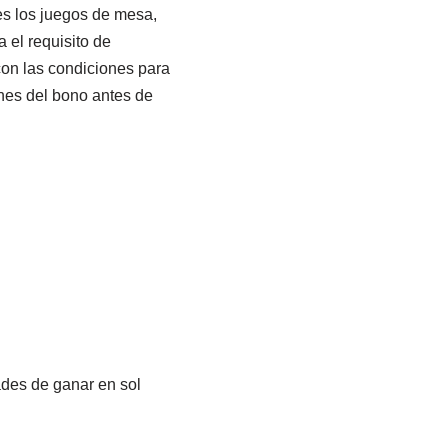
res los juegos de mesa,
 el requisito de
con las condiciones para
nes del bono antes de
des de ganar en sol