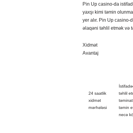
Pin Up casino-da istifa
yaxşı kimi təmin olunmas
yer alır. Pin Up casino-d
əlaqəni təhlil etmək və 
Xidmət
Avantaj
İstifadə
24 saatlik
təhlil 
xidmət
təminat
mərhələsi
təmin 
necə k