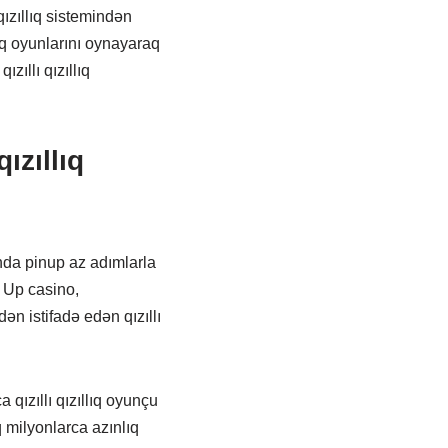
qızıllıq sistemindən
llıq oyunlarını oynayaraq
ıllı qızıllıq
ızıllıq
ında pinup az adımlarla
n Up casino,
dən istifadə edən qızıllı
 qızıllı qızıllıq oyunçu
q milyonlarca azınlıq