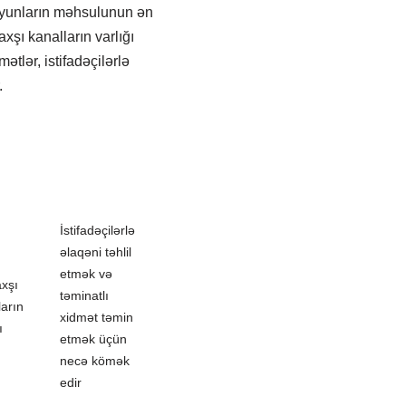
 oyunların məhsulunun ən
şı kanalların varlığı
ətlər, istifadəçilərlə
.
İstifadəçilərlə
əlaqəni təhlil
etmək və
xşı
təminatlı
ların
xidmət təmin
ı
etmək üçün
necə kömək
edir