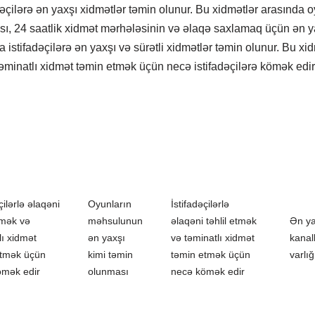
dəçilərə ən yaxşı xidmətlər təmin olunur. Bu xidmətlər arasında
ı, 24 saatlik xidmət mərhələsinin və əlaqə saxlamaq üçün ən yax
a istifadəçilərə ən yaxşı və sürətli xidmətlər təmin olunur. Bu xidm
təminatlı xidmət təmin etmək üçün necə istifadəçilərə kömək edir
çilərlə əlaqəni
Oyunların
İstifadəçilərlə
etmək və
məhsulunun
əlaqəni təhlil etmək
Ən ya
lı xidmət
ən yaxşı
və təminatlı xidmət
kanal
etmək üçün
kimi təmin
təmin etmək üçün
varlığ
ömək edir
olunması
necə kömək edir