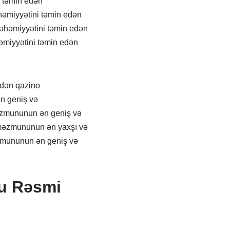
i təmin edən
həmiyyətini təmin edən
 əhəmiyyətini təmin edən
əmiyyətini təmin edən
edən qazino
n geniş və
məzmununun ən geniş və
o məzmununun ən yaxşı və
əzmununun ən geniş və
su Rəsmi