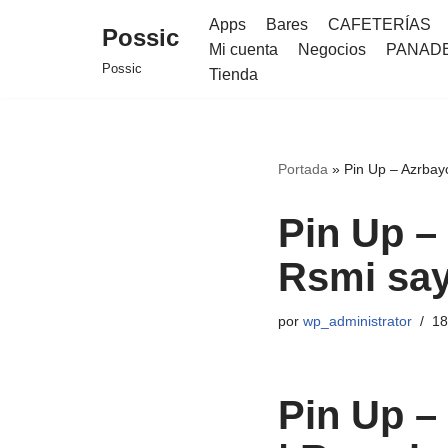
Apps
Bares
CAFETERÍAS
Possic
Mi cuenta
Negocios
PANAD
Saltar
Possic
Tienda
al
contenido
Portada
»
Pin Up – Azrbay
Pin Up –
Rsmi say
por
wp_administrator
18
Pin Up –