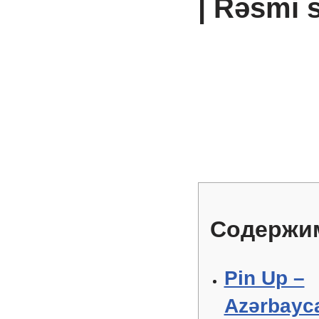
| Rəsmi 
Содержи
Pin Up –
Azərbayc