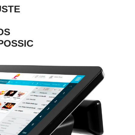
USTE
OS
POSSIC