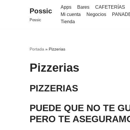
Apps
Bares
CAFETERÍAS
Possic
Mi cuenta
Negocios
PANAD
Saltar
Possic
Tienda
al
contenido
Portada
»
Pizzerias
Pizzerias
PIZZERIAS
PUEDE QUE NO TE GU
PERO TE ASEGURAMO