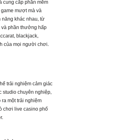
nhà cung cấp phần mềm
ơi game mượt mà và
h năng khác nhau, từ
ệt và phần thưởng hấp
carat, blackjack,
ch của mọi người chơi.
hể trải nghiệm cảm giác
ác studio chuyên nghiệp,
 ra một trải nghiệm
 chơi live casino phổ
r.