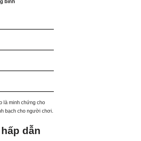
g bình
ao là minh chứng cho
nh bạch cho người chơi.
 hấp dẫn