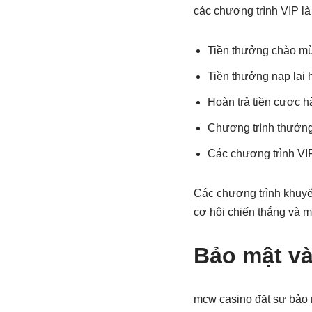
các chương trình VIP l
Tiền thưởng chào mừ
Tiền thưởng nạp lại 
Hoàn trả tiền cược hà
Chương trình thưởng 
Các chương trình VIP
Các chương trình khuyến
cơ hội chiến thắng và m
Bảo mật và
mcw casino đặt sự bảo 