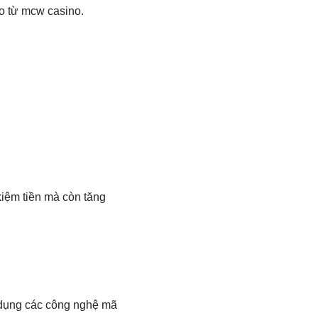
o từ mcw casino.
kiệm tiền mà còn tăng
 dụng các công nghệ mã