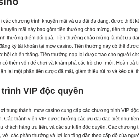
sino
i các chương trình khuyến mãi và ưu đãi đa dạng, được thiết kế 
khuyến mãi này bao gồm tiền thưởng chào mừng, tiền thưởng nạ
ình thưởng điểm đổi quà. Tiền thưởng chào mừng là một ưu đãi
ăng ký tài khoản tại mcw casino. Tiền thưởng này có thể được 
ơ hội chiến thắng. Tiền thưởng nạp lại được trao cho người chơi
 có thêm vốn để chơi và khám phá các trò chơi mới. Hoàn trả 
ận lại một phần tiền cược đã mất, giảm thiểu rủi ro và kéo dài t
trình VIP độc quyền
ơi trung thành, mcw casino cung cấp các chương trình VIP độc
n. Các thành viên VIP được hưởng các ưu đãi đặc biệt như tiền
vụ khách hàng ưu tiên, và các sự kiện độc quyền. Các chương t
 với các phần thưởng và lợi ích tăng dần theo cấp độ của ngư