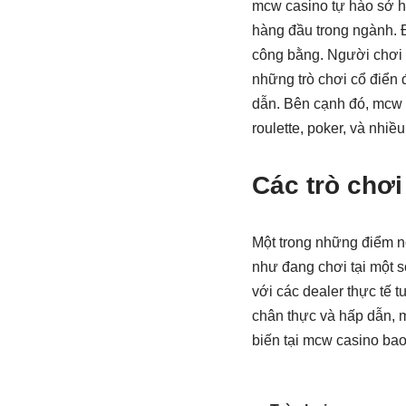
mcw casino tự hào sở h
hàng đầu trong ngành. 
công bằng. Người chơi c
những trò chơi cổ điển 
dẫn. Bên cạnh đó, mcw c
roulette, poker, và nhiề
Các trò chơi
Một trong những điểm nổ
như đang chơi tại một sò
với các dealer thực tế t
chân thực và hấp dẫn, m
biến tại mcw casino bao