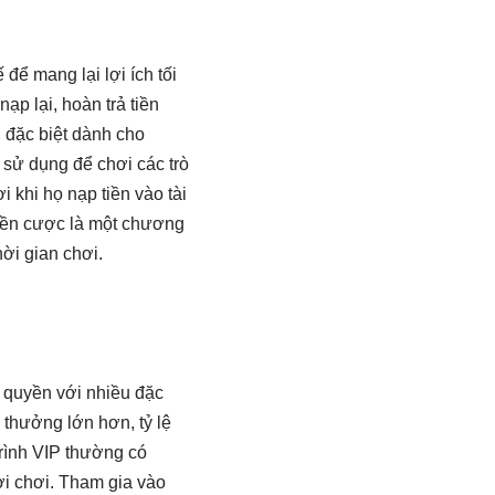
để mang lại lợi ích tối
p lại, hoàn trả tiền
 đặc biệt dành cho
sử dụng để chơi các trò
 khi họ nạp tiền vào tài
tiền cược là một chương
hời gian chơi.
 quyền với nhiều đặc
 thưởng lớn hơn, tỷ lệ
rình VIP thường có
ời chơi. Tham gia vào