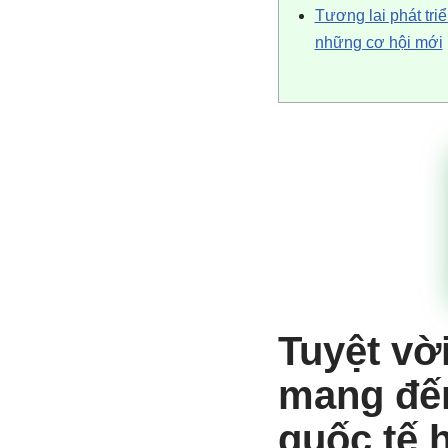
Tương lai phát tri
những cơ hội mới
Tuyệt vờ
mang đến
quốc tế 