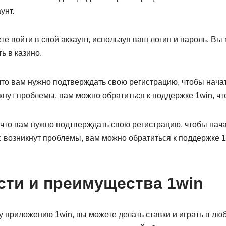
унт.
те войти в свой аккаунт, используя ваш логин и пароль. Вы
ть в казино.
что вам нужно подтверждать свою регистрацию, чтобы начат
икнут проблемы, вам можно обратиться к поддержке 1win, ч
 что вам нужно подтверждать свою регистрацию, чтобы нача
ас возникнут проблемы, вам можно обратиться к поддержке 1
ти и преимущества 1win
 приложению 1win, вы можете делать ставки и играть в лю