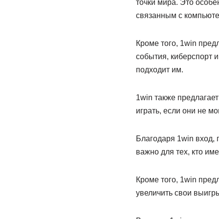
точки мира. Это особе
связанным с компьюте
Кроме того, 1win пред
события, киберспорт и
подходит им.
1win также предлагает
играть, если они не м
Благодаря 1win вход, 
важно для тех, кто им
Кроме того, 1win пред
увеличить свои выигр