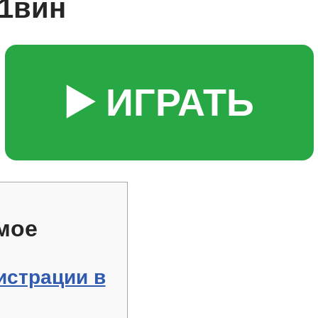
 1вин
▶️ ИГРАТЬ
мое
истрации в