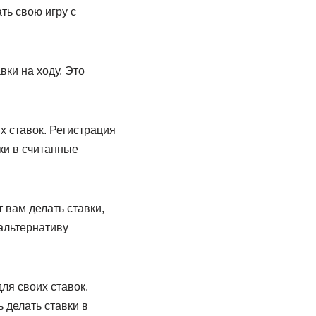
ть свою игру с
вки на ходу. Это
х ставок. Регистрация
ки в считанные
 вам делать ставки,
альтернативу
ля своих ставок.
 делать ставки в