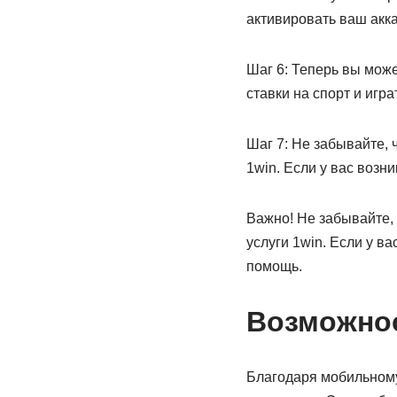
активировать ваш акка
Шаг 6: Теперь вы може
ставки на спорт и игра
Шаг 7: Не забывайте, 
1win. Если у вас возн
Важно! Не забывайте,
услуги 1win. Если у в
помощь.
Возможнос
Благодаря мобильному