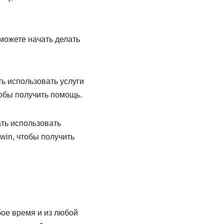
 можете начать делать
ь использовать услуги
тобы получить помощь.
ть использовать
win, чтобы получить
бое время и из любой