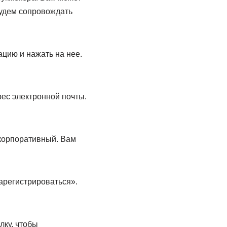
будем сопровождать
ацию и нажать на нее.
ес электронной почты.
 корпоративный. Вам
арегистрироваться».
лку, чтобы