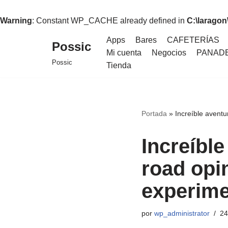
Warning
: Constant WP_CACHE already defined in
C:\larago
Apps
Bares
CAFETERÍAS
Possic
Mi cuenta
Negocios
PANAD
Saltar
Possic
Tienda
al
contenido
Portada
»
Increíble aventu
Increíble
road opi
experim
por
wp_administrator
24