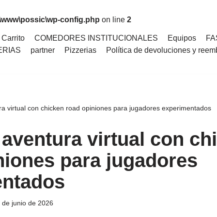
n\www\possic\wp-config.php
on line
2
Carrito
COMEDORES INSTITUCIONALES
Equipos
FA
ERIAS
partner
Pizzerias
Política de devoluciones y reem
ra virtual con chicken road opiniones para jugadores experimentados
 aventura virtual con ch
niones para jugadores
entados
 de junio de 2026