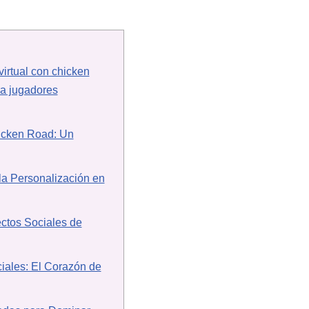
virtual con chicken
ra jugadores
icken Road: Un
la Personalización en
ctos Sociales de
iales: El Corazón de