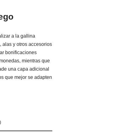
uego
izar a la gallina
 alas y otros accesorios
ar bonificaciones
 monedas, mientras que
ñade una capa adicional
ios que mejor se adapten
)