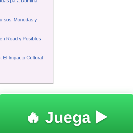
adas para Dominar
ursos: Monedas y
ken Road y Posibles
: El Impacto Cultural
🔥 Juega ▶️