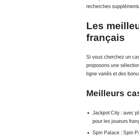
recherches supplémentai
Les meille
français
Si vous cherchez un casi
proposons une sélection
ligne variés et des bonus
Meilleurs ca
Jackpot City : avec p
pour les joueurs fran
Spin Palace : Spin Pa