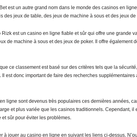
Bet est un autre grand nom dans le monde des casinos en ligne. 
is des jeux de table, des jeux de machine à sous et des jeux de
Rizk est un casino en ligne fiable et sûr qui offre une grande va
eux de machine à sous et des jeux de poker. Il offre également 
 que ce classement est basé sur des critères tels que la sécurité, 
 Il est donc important de faire des recherches supplémentaires 
n ligne sont devenus très populaires ces dernières années, car 
arge et plus variée que les casinos traditionnels. Cependant, il 
e et sûr pour éviter les problèmes.
 jouer au casino en ligne en suivant les liens ci-dessus. N’ou