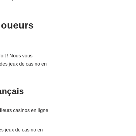
 joueurs
roit ! Nous vous
 des jeux de casino en
ançais
lleurs casinos en ligne
es jeux de casino en