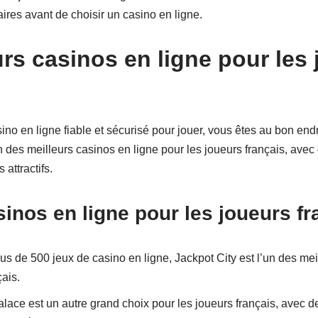
res avant de choisir un casino en ligne.
urs casinos en ligne pour les
no en ligne fiable et sécurisé pour jouer, vous êtes au bon end
 des meilleurs casinos en ligne pour les joueurs français, avec
 attractifs.
sinos en ligne pour les joueurs fr
lus de 500 jeux de casino en ligne, Jackpot City est l’un des mei
çais.
lace est un autre grand choix pour les joueurs français, avec d