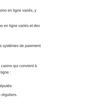
ino en ligne variés, y
o en ligne variés et des
 des systèmes de paiement
 casino qui convient à
ligne :
réputée.
réguliers.