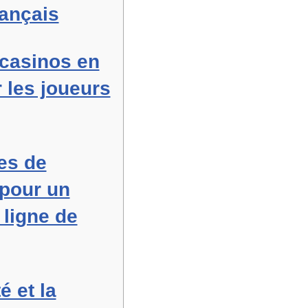
rançais
 casinos en
r les joueurs
res de
 pour un
 ligne de
é et la