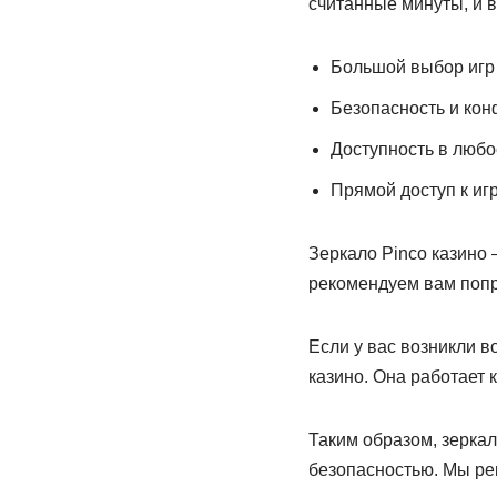
считанные минуты, и в
Большой выбор игр
Безопасность и ко
Доступность в любо
Прямой доступ к иг
Зеркало Pinco казино 
рекомендуем вам попр
Если у вас возникли в
казино. Она работает 
Таким образом, зеркал
безопасностью. Мы ре