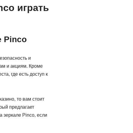
nco играть
 Pinco
езопасность и
ам и акциям. Кроме
та, где есть доступ к
казино, то вам стоит
орый предлагает
 зеркале Pinco, если