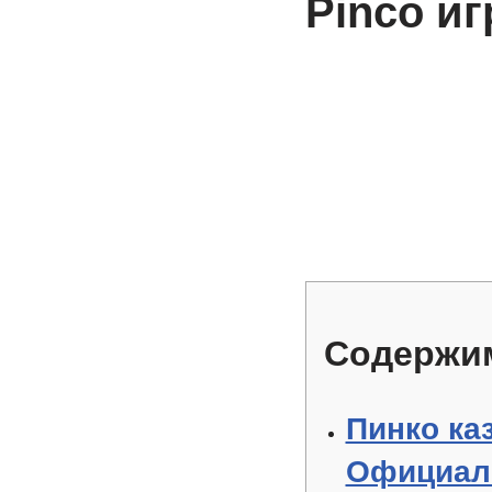
Pinco иг
Содержи
Пинко ка
Официал