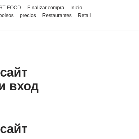
ST FOOD
Finalizar compra
Inicio
bolsos
precios
Restaurantes
Retail
сайт
и вход
сайт