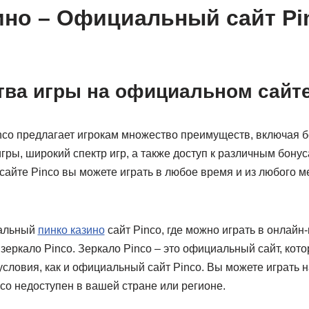
ино – Официальный сайт Pi
ва игры на официальном сайте
co предлагает игрокам множество преимуществ, включая б
ры, широкий спектр игр, а также доступ к различным бонус
сайте Pinco вы можете играть в любое время и из любого мес
иальный
пинко казино
сайт Pinco, где можно играть в онлайн-
зеркало Pinco. Зеркало Pinco – это официальный сайт, кот
словия, как и официальный сайт Pinco. Вы можете играть на
co недоступен в вашей стране или регионе.