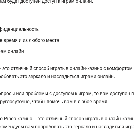
ам будет доступен доступ к играм онлайн.
нфиденциальность
е время и из любого места
рам онлайн
– это отличный способ играть в онлайн-казино с комфортом
обовать это зеркало и насладиться играми онлайн.
опросы или проблемы с доступом к играм, то вам доступен 
круглосуточно, чтобы помочь вам в любое время.
о Pinco казино – это отличный способ играть в онлайн-кази
комендуем вам попробовать это зеркало и насладиться игр