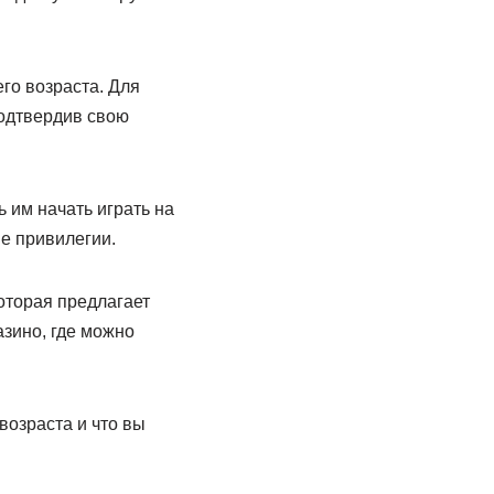
его возраста. Для
подтвердив свою
 им начать играть на
ие привилегии.
оторая предлагает
азино, где можно
 возраста и что вы