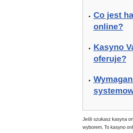
Co jest h
online?
Kasyno V
oferuje?
Wymagan
systemo
Jeśli szukasz kasyna on
wyborem. To kasyno onlin