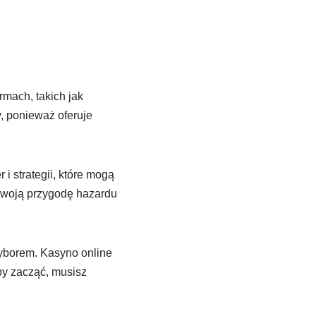
rmach, takich jak
y, ponieważ oferuje
 strategii, które mogą
swoją przygodę hazardu
yborem. Kasyno online
Aby zacząć, musisz