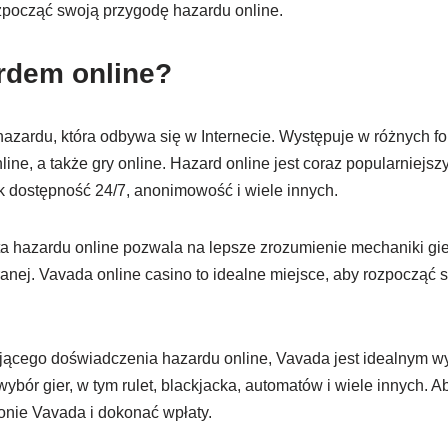
ozpocząć swoją przygodę hazardu online.
ardem online?
hazardu, która odbywa się w Internecie. Występuje w różnych fo
nline, a także gry online. Hazard online jest coraz popularniejsz
jak dostępność 24/7, anonimowość i wiele innych.
hazardu online pozwala na lepsze zrozumienie mechaniki gier i
nej. Vavada online casino to idealne miejsce, aby rozpocząć 
jącego doświadczenia hazardu online, Vavada jest idealnym w
wybór gier, w tym rulet, blackjacka, automatów i wiele innych. 
ronie Vavada i dokonać wpłaty.