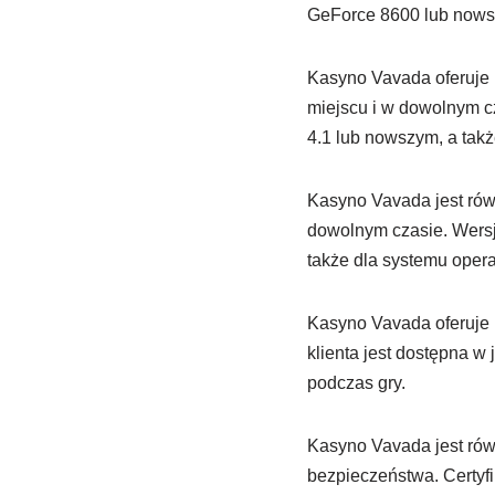
GeForce 8600 lub nowsza
Kasyno Vavada oferuje r
miejscu i w dowolnym c
4.1 lub nowszym, a tak
Kasyno Vavada jest rów
dowolnym czasie. Wersj
także dla systemu ope
Kasyno Vavada oferuje r
klienta jest dostępna w
podczas gry.
Kasyno Vavada jest rów
bezpieczeństwa. Certyf