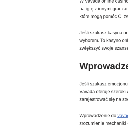
W Vavada online casino 
na igrę z innymi gracza
które mogą pomóc Ci z
Jeśli szukasz kasyna on
wyborem. To kasyno onli
zwiększyć swoje szans
Wprowadzen
Jeśli szukasz emocjonu
Vavada oferuje szeroki 
zarejestrować się na st
Wprowadzenie do
vava
zrozumienie mechaniki g