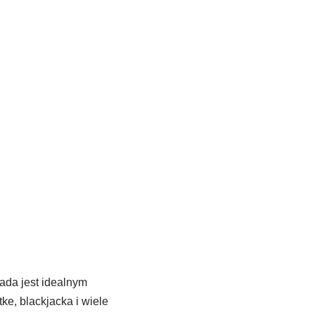
vada jest idealnym
tke, blackjacka i wiele