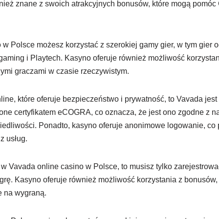
wnież znane z swoich atrakcyjnych bonusów, które mogą pomóc
 w Polsce możesz korzystać z szerokiej gamy gier, w tym gier 
ogaming i Playtech. Kasyno oferuje również możliwość korzystan
nymi graczami w czasie rzeczywistym.
line, które oferuje bezpieczeństwo i prywatność, to Vavada jes
one certyfikatem eCOGRA, co oznacza, że jest ono zgodne z 
iedliwości. Ponadto, kasyno oferuje anonimowe logowanie, co
z usług.
 w Vavada online casino w Polsce, to musisz tylko zarejestrować
grę. Kasyno oferuje również możliwość korzystania z bonusów
e na wygraną.