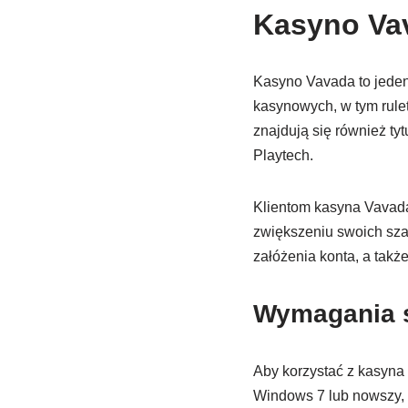
Kasyno Vav
Kasyno Vavada to jeden 
kasynowych, w tym ruletk
znajdują się również ty
Playtech.
Klientom kasyna Vavada
zwiększeniu swoich sza
załóżenia konta, a takż
Wymagania 
Aby korzystać z kasyna
Windows 7 lub nowszy, 