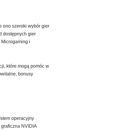
e ono szeroki wybór gier
ód dostępnych gier
, Microgaming i
cji, które mogą pomóc w
witalne, bonusy
ystem operacyjny
 graficzna NVIDIA