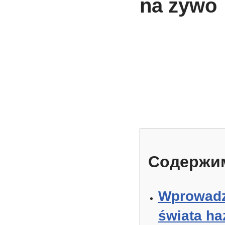
na żywo
Содержи
Wprowadz
świata ha