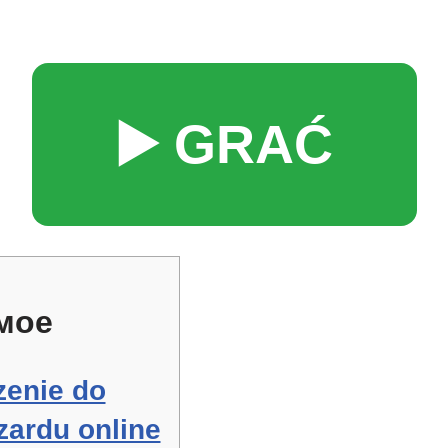
▶️ GRAĆ
мое
enie do
zardu online